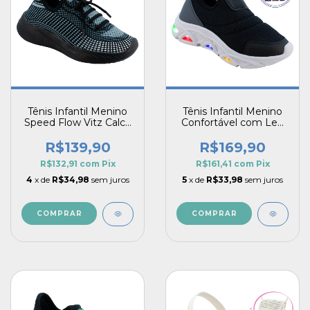
Tênis Infantil Menino
Tênis Infantil Menino
Speed Flow Vitz Calce
Confortável com Led
Fácil Design Esportivo
Calce Fácil Spark Pé
e Confortável
com Pé
R$139,90
R$169,90
R$132,91
com
Pix
R$161,41
com
Pix
4
x de
R$34,98
sem juros
5
x de
R$33,98
sem juros
COMPRAR
COMPRAR