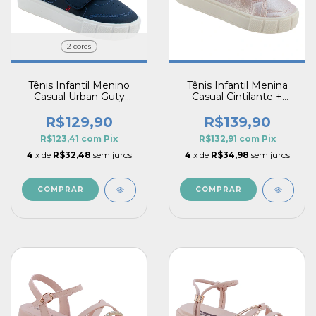
2 cores
Tênis Infantil Menino
Tênis Infantil Menina
Casual Urban Guty
Casual Cintilante +
Leve Confortável Pé
Bolsinha Brilho e Estilo
com Pé Fechamento
R$129,90
R$139,90
Prático
R$123,41
com
Pix
R$132,91
com
Pix
4
x de
R$32,48
sem juros
4
x de
R$34,98
sem juros
COMPRAR
COMPRAR