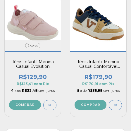
2 cores
Tênis Infantil Menina
Tênis Infantil Menino
Casual Evolution
Casual Confortável
Confortável Estilo Pé
RetroModerno Vitz
com Pé Fechamento
com Recortes Fly
R$129,90
R$179,90
Prático Detalhe em
Tech Lançamento
R$123,41
com
Pix
R$170,91
com
Pix
Corações
4
x de
R$32,48
sem juros
5
x de
R$35,98
sem juros
COMPRAR
COMPRAR