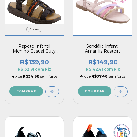
2 cores
Papete Infantil
Sandália Infantil
Menino Casual Guty
Amarillis Rasteira
Moderno Bordado
Brilho com Brinde
Fechamento Prático
Exclusivo
R$139,90
R$149,90
R$132,91
com
Pix
R$142,41
com
Pix
4
x de
R$34,98
sem juros
4
x de
R$37,48
sem juros
COMPRAR
COMPRAR