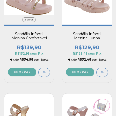
2 cores
Sandália Infantil
Sandália Infantil
Menina Confortável
Menina Lunna
Agata Flat Brilho
Elegância e
Strass
Sofisticação
R$139,90
R$129,90
R$132,91
com
Pix
R$123,41
com
Pix
4
x de
R$34,98
sem juros
4
x de
R$32,48
sem juros
COMPRAR
COMPRAR