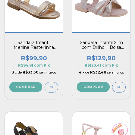
Sandália Infantil
Sandália Infantil Slim
Menina Rasteirinha
com Brilho + Bolsa
Slim Nude Elegante
Nude de Brinde
R$99,90
R$129,90
R$94,91
com
Pix
R$123,41
com
Pix
3
x de
R$33,30
sem juros
4
x de
R$32,48
sem juros
COMPRAR
COMPRAR