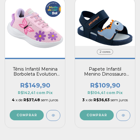
2 cores
Tênis Infantil Menina
Papete Infantil
Borboleta Evolution
Menino Dinossauro
Flor Muda De Cor No
Anatômico Leveza e
Sol
Segurança para os
R$149,90
R$109,90
Primeiros Passos
R$142,41
com
Pix
R$104,41
com
Pix
4
x de
R$37,48
sem juros
3
x de
R$36,63
sem juros
COMPRAR
COMPRAR