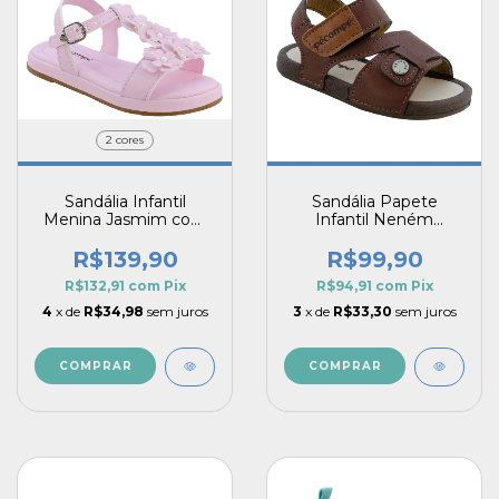
2 cores
Sandália Infantil
Sandália Papete
Menina Jasmim com
Infantil Neném
Flores Delicadas
Menino Anatômico
Marrom – Leveza e
R$139,90
R$99,90
Segurança para os
R$132,91
com
Pix
R$94,91
com
Pix
Primeiros Passos
4
x de
R$34,98
sem juros
3
x de
R$33,30
sem juros
COMPRAR
COMPRAR