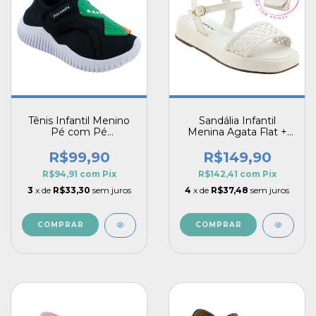
Tênis Infantil Menino
Sandália Infantil
Pé com Pé
Menina Agata Flat +
Dinossauro –
Bolsinha de Brinde
Anatômico e Calce
R$99,90
R$149,90
Fácil
R$94,91
com
Pix
R$142,41
com
Pix
3
x de
R$33,30
sem juros
4
x de
R$37,48
sem juros
COMPRAR
COMPRAR