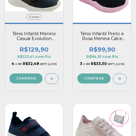
2 cores
Tênis Infantil Menino
Tênis Infantil Preto e
Casual Evolution
Rosa Menina Calce
Confortável Estilo Pé
Fácil Gatinha Conforto
com Pé Fechamento
Estilo Pé com Pé
R$129,90
R$99,90
Prático
R$123,41
com
Pix
R$94,91
com
Pix
4
x de
R$32,48
sem juros
3
x de
R$33,30
sem juros
COMPRAR
COMPRAR