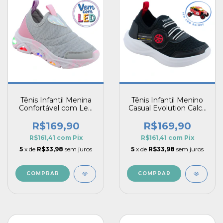
Tênis Infantil Menina
Tênis Infantil Menino
Confortável com Led
Casual Evolution Calce
Calce Fácil Spark Pé
Fácil Pé com Pé +
com Pé
Carro de Brinde
R$169,90
R$169,90
R$161,41
com
Pix
R$161,41
com
Pix
5
x de
R$33,98
sem juros
5
x de
R$33,98
sem juros
COMPRAR
COMPRAR