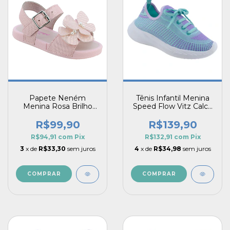
Papete Neném
Tênis Infantil Menina
Menina Rosa Brilho
Speed Flow Vitz Calce
Borboleta Leve
Fácil Design Esportivo
Flexível e Anatômico
e Confortável
R$99,90
R$139,90
R$94,91
com
Pix
R$132,91
com
Pix
3
x de
R$33,30
sem juros
4
x de
R$34,98
sem juros
COMPRAR
COMPRAR